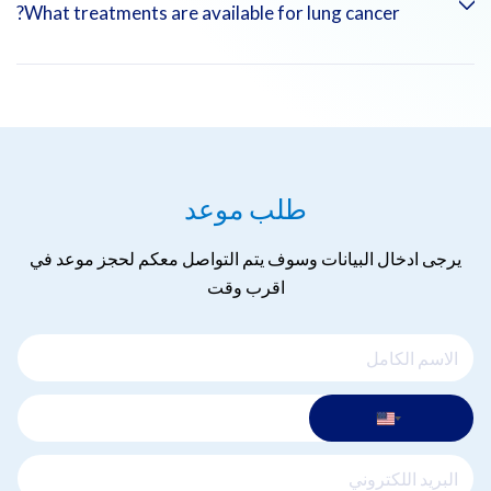
Lung cancer is diagnosed using imaging tests (X-rays, CT
What treatments are available for lung cancer?
scans), biopsies, and sometimes molecular testing to identify
genetic mutations.
Treatment options include surgery, radiation therapy,
chemotherapy, targeted therapy, and immunotherapy,
depending on the type and stage of the cancer.
طلب موعد
يرجى ادخال البيانات وسوف يتم التواصل معكم لحجز موعد في
اقرب وقت