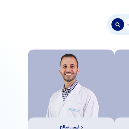
د. ايمن صالح