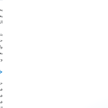
يع
ال
يت
حا
وا
وخ
خ
حا
فح
فح
فح
ال