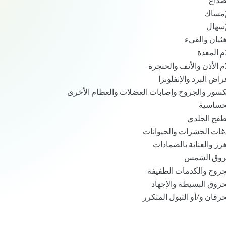
إمساك
إسهال
غثيان والقيء
ام المعدة
ام الأذن والأنف والحنجرة
راض البرد والإنفلونزا
كسور والجروح وإصابات العضلات والعظام الأخرى
حساسية
طفح الجلدي
غات الحشرات والحيوانات
غرز والعناية بالضمادات
وق الشمس
جروح والكدمات الطفيفة
حروق البسيطة والإجهاد
حرقان و/أو التبول المتكرر