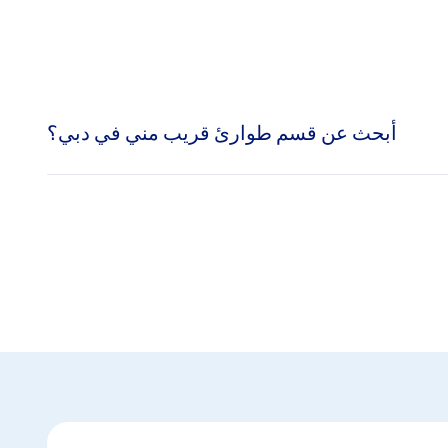
أبحث عن قسم طوارئ قريب مني في دبي؟
 والمستشفى التخصصي في المدينة الطبية على أقسام للطوارئ.