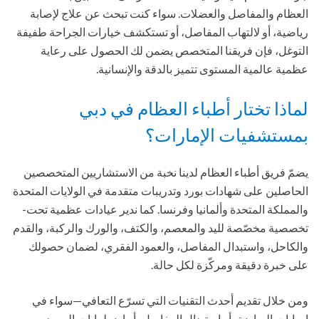
العظام والمفاصل والعضلات. سواء كنت تبحث عن علاج لإصابة
رياضية، أو لالتهاب المفاصل، أو تستكشف خيارات الجراحة طفيفة
التوغل، فإن فريقنا المتخصص يضمن لك الحصول على رعاية
عظمية عالمية المستوى تتميز بالدقة والإنسانية.
لماذا تختار أطباء العظام في دبي
بمستشفيات الإمارات؟
يضمّ فريق أطباء العظام لدينا نخبة من الاستشاريين المتخصصين
الحاصلين على شهادات بورد وتدريبات متقدمة في الولايات المتحدة
والمملكة المتحدة وألمانيا وفرنسا. كما ندير عيادات عظمية تحت-
تخصصية مخصّصة لليد والمعصم، والكتف، والورك والركبة، والقدم
والكاحل، واستبدال المفاصل، والعمود الفقري، لضمان حصولك
على خبرة دقيقة ومركّزة لكل حالة.
ومن خلال تقديم أحدث التقنيات التي تسرّع التعافي—سواء في
إصابات الرياضة، أو استبدال المفاصل، أو اضطرابات العمود