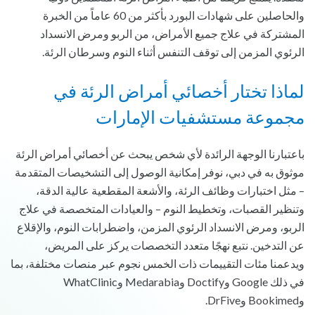
والحاصلين على شهادات البورد بأكثر من 60 عاماً من الخبرة
المشتركة في علاج جميع الأمراض، من الربو ومرض الانسداد
الرئوي المزمن إلى توقف التنفس أثناء النوم وسرطان الرئة.
لماذا تختار أخصائي أمراض الرئة في
مجموعة مستشفيات الإمارات
باعتبارنا الوجهة الرائدة لأي شخص يبحث عن أخصائي أمراض الرئة
موثوق به في دبي، نوفر إمكانية الوصول إلى التشخيصات المتقدمة
– مثل اختبارات وظائف الرئة، والأشعة المقطعية عالية الدقة،
وتنظير القصبات، وتخطيط النوم – والعيادات المتخصصة في علاج
الربو، ومرض الانسداد الرئوي المزمن، واضطرابات النوم، والإقلاع
عن التدخين. نتبع نهجًا متعدد التخصصات يركز على المريض،
ويدعمنا مئات التقييمات ذات الخمس نجوم عبر منصات مختلفة، بما
في ذلك Google وDoctify وMedarabia وWhatClinic
وBookimed وDrFive.