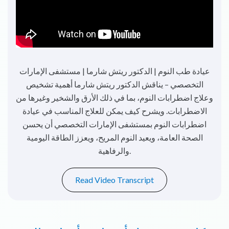
Dr. Ihab Jizi – Consultant Pulmonology | Know all
الربو هو مرض مزمن يصيب الشعب
about Asthma –
الهوائية نتيجة الالتهاب وتضيّق المجاري التنفسية، ويُفاقمه
عوامل مثل الحساسية أو المجهود البدني. تستهدف العلاجات
الحديثة الالتهاب وتحسين وظيفة الشعب الهوائية لمساعدة
المرضى على التحكم بالحالة وتقليل نوبات الأزمة. الالتزام
بالأدوية وتجنب المحفزات مثل التدخين أساسي لإدارة الربو
على المدى الطويل.
Read Video Transcript