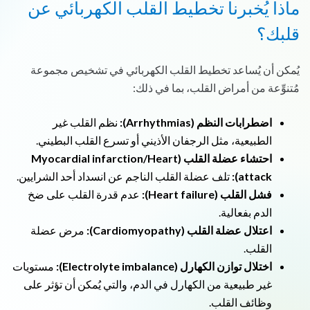
ماذا يُخبرنا تخطيط القلب الكهربائي عن
قلبك؟
يُمكن أن يُساعد تخطيط القلب الكهربائي في تشخيص مجموعة
مُتنوِّعة من أمراض القلب، بما في ذلك:
اضطرابات النظم (Arrhythmias):
نظم القلب غير
الطبيعية، مثل الرجفان الأذيني أو تسرع القلب البطيني.
احتشاء عضلة القلب (Myocardial infarction/Heart
attack):
تلف عضلة القلب الناجم عن انسداد أحد الشرايين.
فشل القلب (Heart failure):
عدم قدرة القلب على ضخ
الدم بفعالية.
اعتلال عضلة القلب (Cardiomyopathy):
مرض عضلة
القلب.
اختلال توازن الكهارل (Electrolyte imbalance):
مستويات
غير طبيعية من الكهارل في الدم، والتي يُمكن أن تؤثر على
وظائف القلب.