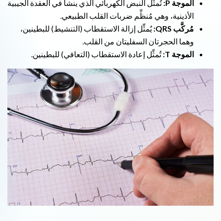
الموجة P:
تُمثِّل النبض الكهربائي الذي ينشأ في العقدة الجيبية
الأذينية، وهي مُنظِّم ضربات القلب الطبيعي.
مُركَّب QRS:
يُمثِّل إزالة الاستقطاب (التنشيط) للبطينين،
وهما الحجرتان السفليتان من القلب.
الموجة T:
تُمثِّل إعادة الاستقطاب (التعافي) للبطينين.