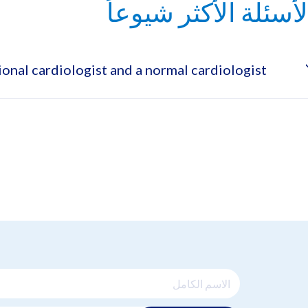
لأسئلة الأكثر شيوعاً
onal cardiologist and a normal cardiologist
s heart conditions, an interventional cardiologist has additional
heter based procedures to treat heart disease.