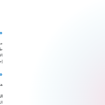
م
مخ
طف
ال
إج
م
هن
ال
ال