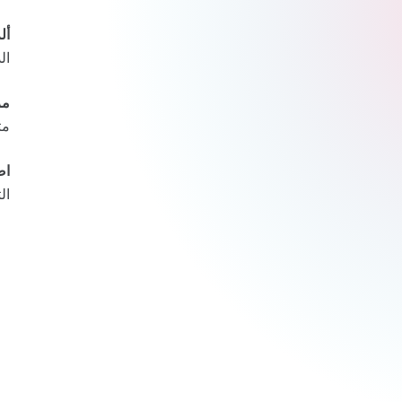
أل
ال
مر
مث
اض
ال