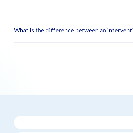
What is the difference between an interventi
While a regular cardiologist can diagnose and manage variou
training and expertise in performing minimally invasive cat