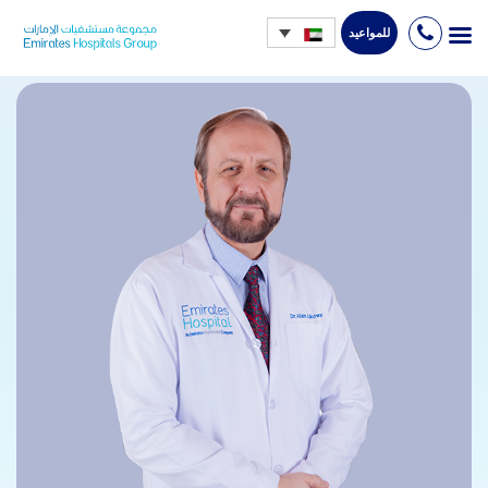
للمواعيد
Ski
t
conten