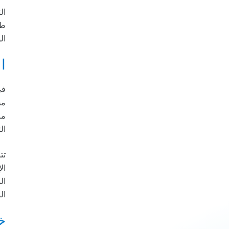
ال
طر
ال
ا
في
مخ
مر
ال
تت
ال
ال
ال
خ