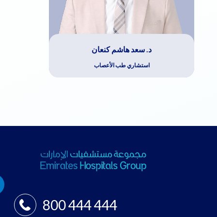
د. سعد هاشم كنعان
استشاري طب الأعصاب
800 444 444