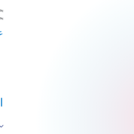
يض
يض
ع
ا