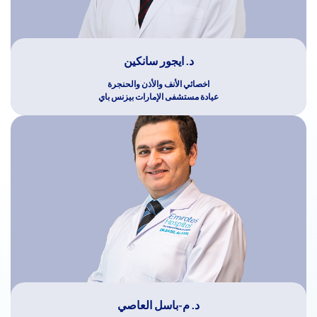
د. ايجور سانكين
اخصائي الأنف والأذن والحنجرة
عيادة مستشفى الإمارات بيزنس باي
د. م-باسل العاصي