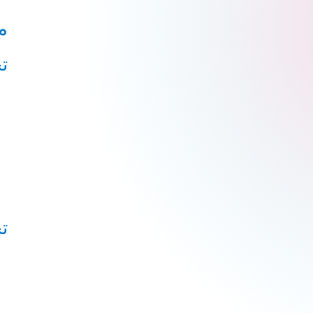
م
ت
ت