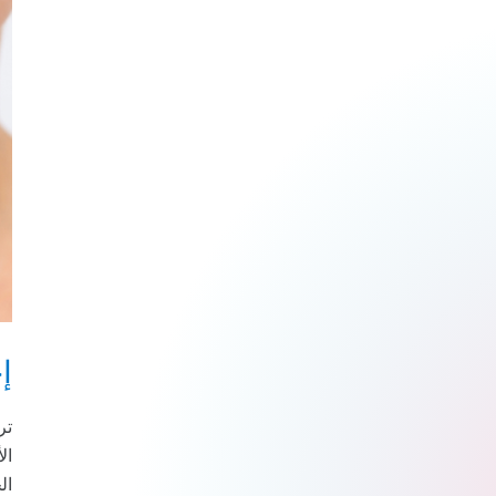
إ
تر
ال
ال