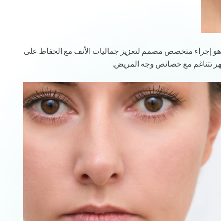
هو إجراء متخصص مصمم لتعزيز جماليات الأنف مع الحفاظ على
مظهر تتناغم مع خصائص وجه المريض.