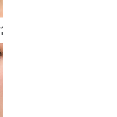
تج
ال