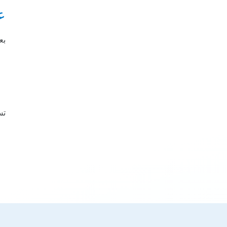
ع
بع
تس