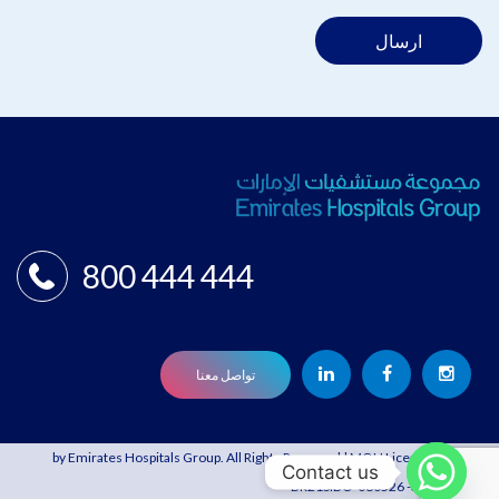
ارسال
800 444 444
تواصل معنا
© 2021 by Emirates Hospitals Group. All Rights Reserved | MOH License:
Contact us
BR21SIBO-080526 -30/04/2027