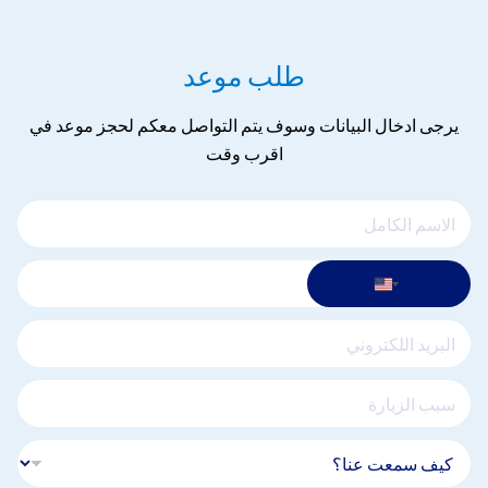
في مستشفيات الإمارات. الدكتور الواحلي هو أخصائي ذو خبرة
عالية في طب النساء والتوليد، ويقدم علاجات الإكسوزوم عالية
الجودة لتعزيز تجديد شباب البشرة وتحفيز إنتاج الكولاجين وتحسين
طلب موعد
صحة البشرة بشكل عام. حدد موعداً لاستشارة الدكتور الوهيلي
لمعرفة كيف يمكن أن يفيدك هذا العلاج المبتكر
يرجى ادخال البيانات وسوف يتم التواصل معكم لحجز موعد في
اقرب وقت