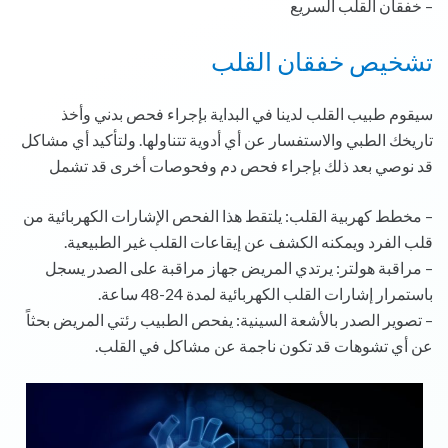
– خفقان القلب السريع
تشخيص خفقان القلب
سيقوم طبيب القلب لدينا في البداية بإجراء فحص بدني وأخذ
تاريخك الطبي والاستفسار عن أي أدوية تتناولها. ولتأكيد أي مشاكل
قد نوصي بعد ذلك بإجراء فحص دم وفحوصات أخرى قد تشمل
– مخطط كهربية القلب: يلتقط هذا الفحص الإشارات الكهربائية من
قلب الفرد ويمكنه الكشف عن إيقاعات القلب غير الطبيعية.
– مراقبة هولتر: يرتدي المريض جهاز مراقبة على الصدر يسجل
باستمرار إشارات القلب الكهربائية لمدة 24-48 ساعة.
– تصوير الصدر بالأشعة السينية: يفحص الطبيب رئتي المريض بحثاً
عن أي تشوهات قد تكون ناجمة عن مشاكل في القلب.