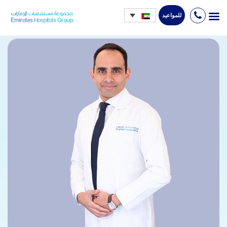
للمواعيد
Ski
t
conten