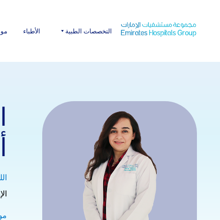
Ski
t
conten
التخصصات الطبية
الأطباء
موا
ا
أ
الل
الإ
مو