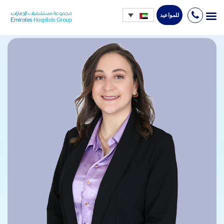
للمواعيد
Ski
t
conten