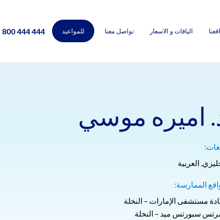
800 444 444
قعنا
الباقات و الاسعار
تواصل معنا
للمواعيد
. اميره موسي
غات:
ليزي, العربية
اقع الممارسة:
ادة مستشفى الإمارات – النخلة
مرتس سبورتس ميد – النخلة