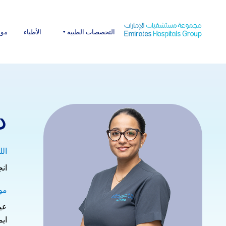
Ski
t
conten
التخصصات الطبية
الأطباء
موا
د
الل
انج
مو
عي
اي