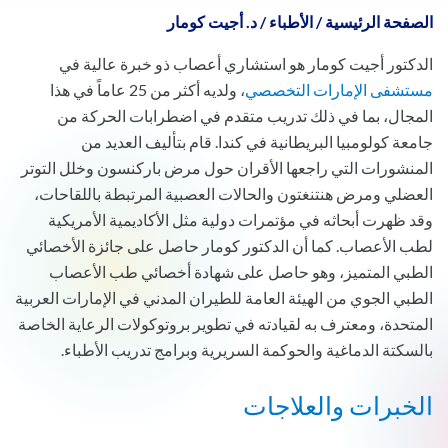
الصفحة الرئيسية
/
الأطباء
/
د. أجيت كومار
الدكتور أجيت كومار هو استشاري أعصاب ذو خبرة عالية في
مستشفى الإمارات التخصصي
، ولديه أكثر من 25 عاماً في هذا
المجال، بما في ذلك تدريب متقدم في اضطرابات الحركة من
جامعة كولومبيا البريطانية في كندا. قام بتأليف العديد من
المنشورات التي راجعها الأقران حول مرض باركنسون وخلل التوتر
العضلي ومرض هنتنغتون والحالات العصبية المرتبطة باللقاحات،
وقد ظهرت أبحاثه في مؤتمرات دولية مثل الأكاديمية الأمريكية
لطب الأعصاب. كما أن الدكتور كومار حاصل على جائزة الأخصائي
الطبي المتميز، وهو حاصل على شهادة أخصائي طب الأعصاب
الطبي الجوي من الهيئة العامة للطيران المدني في الإمارات العربية
المتحدة، ومعترف به لقيادته في تطوير بروتوكولات الرعاية الخاصة
بالسكتة الدماغية والحوكمة السريرية وبرامج تدريب الأطباء.
الخبرات والعلاجات