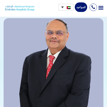
للمواعيد
Ski
t
conten