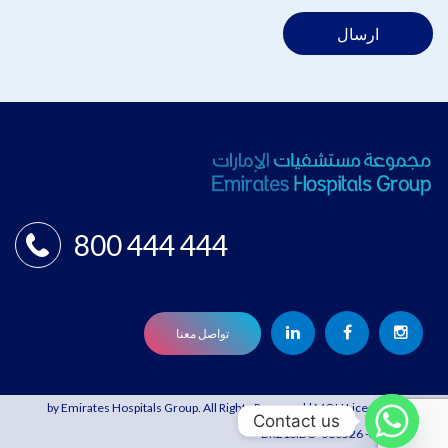
ارسال
800 444 444
تواصل معنا
© 2021 by Emirates Hospitals Group. All Rights Reserved | MOH License:
Contact us
BR21SIBO-080526 -30/04/2027