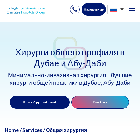
Назначение
Skip
to
content
Хирурги общего профиля в
Дубае и Абу-Даби
Минимально-инвазивная хирургия | Лучшие
хирурги общей практики в Дубае, Абу-Даби
Book Appointment
Doctors
Home
/
Services
/
Общая хирургия