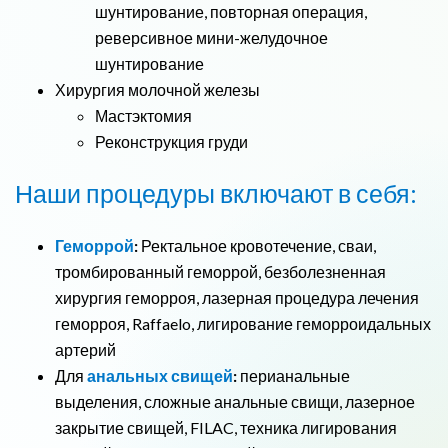
шунтирование, повторная операция,
реверсивное мини-желудочное
шунтирование
Хирургия молочной железы
Мастэктомия
Реконструкция груди
Наши процедуры включают в себя:
Геморрой
:
Ректальное кровотечение, сваи,
тромбированный геморрой, безболезненная
хирургия геморроя, лазерная процедура лечения
геморроя, Raffaelo, лигирование геморроидальных
артерий
Для
анальных свищей
:
перианальные
выделения, сложные анальные свищи, лазерное
закрытие свищей, FILAC, техника лигирования