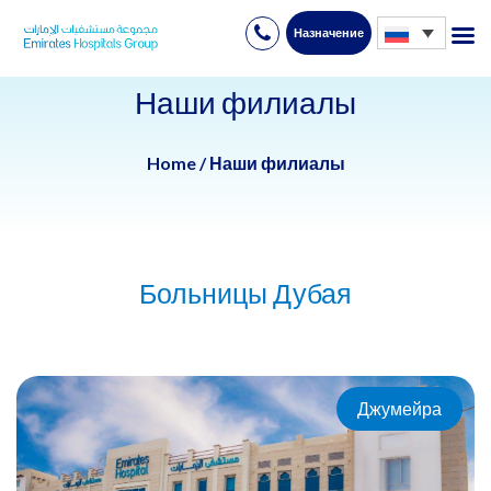
Назначение
Skip
to
Наши филиалы
content
Home
/
Наши филиалы
Больницы Дубая
Джумейра