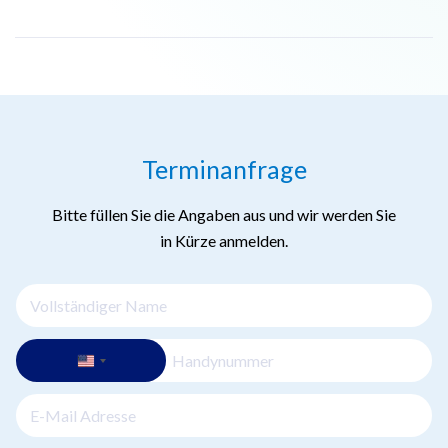
Group bietet Wirbelsäulenchirurgie, periphere
Nervenchirurgie und endoskopische Chirurgie an.
Der Neurochirurg wird Ihre Krankengeschichte und
Symptome sowie alle diagnostischen Tests, denen Sie sich
unterzogen haben, überprüfen. Er wird Ihnen die
chirurgischen Optionen, einschließlich der potenziellen
Terminanfrage
Risiken und Vorteile, ausführlich erläutern.
Bitte füllen Sie die Angaben aus und wir werden Sie
in Kürze anmelden.