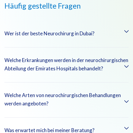
Häufig gestellte Fragen
Wer ist der beste Neurochirurg in Dubai?
Dr. Aseem Al Haj gilt als der beste Neurochirurg in Dubai.
Welche Erkrankungen werden in der neurochirurgischen
Abteilung der Emirates Hospitals behandelt?
In unserer Neurochirurgischen Klinik der Emirates Hospitals
Welche Arten von neurochirurgischen Behandlungen
Group behandeln wir Erkrankungen wie Gehirn- und
werden angeboten?
Rückenmarktumore, Rückenmarksverletzungen und vieles
mehr.
Die Abteilung für Neurochirurgie der Emirates Hospitals
Was erwartet mich bei meiner Beratung?