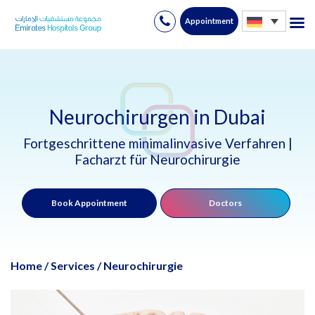
Appointment
Skip
to
content
Neurochirurgen in Dubai
Fortgeschrittene minimalinvasive Verfahren |
Facharzt für Neurochirurgie
Book Appointment
Doctors
Home
/
Services
/
Neurochirurgie