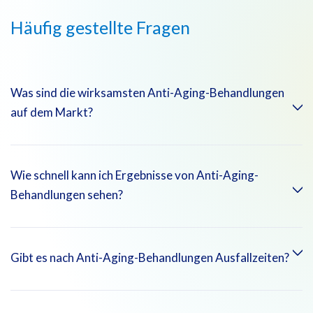
Häufig gestellte Fragen
Was sind die wirksamsten Anti-Aging-Behandlungen
auf dem Markt?
Die Emirates Hospitals Group bietet fortschrittliche
Wie schnell kann ich Ergebnisse von Anti-Aging-
Behandlungen wie nicht-chirurgische Facelifts, Botox, PRP-
Behandlungen sehen?
Therapie und Laser-Hautverjüngung an, um
Alterserscheinungen effektiv zu reduzieren.
Die Ergebnisse variieren je nach Behandlung, wobei einige
Gibt es nach Anti-Aging-Behandlungen Ausfallzeiten?
sofortige Effekte zeigen (wie Botox) und andere, wie die
PRP-Therapie, sich über einige Wochen hinweg verbessern.