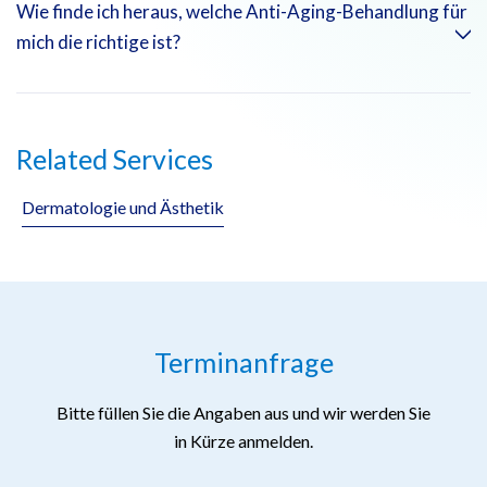
Die meisten unserer Anti-Aging-Behandlungen, wie Botox
Wie finde ich heraus, welche Anti-Aging-Behandlung für
und Hautfüller, erfordern nur minimale bis gar keine
mich die richtige ist?
Ausfallzeit, sodass Sie schnell wieder Ihren täglichen
Aktivitäten nachgehen können.
Unsere Experten der Emirates Hospitals Group werden Ihre
Related Services
individuellen Bedürfnisse beurteilen und einen auf Ihre Ziele
zugeschnittenen Behandlungsplan empfehlen.
Dermatologie und Ästhetik
Terminanfrage
Bitte füllen Sie die Angaben aus und wir werden Sie
in Kürze anmelden.