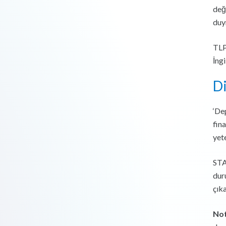
değ
duy
TLP
İng
Di
‘De
fin
yet
STA
dur
çık
No