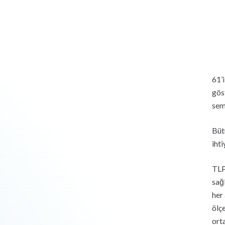
61’
gös
sem
Büt
ihti
TLP
sağ
her
ölç
ort