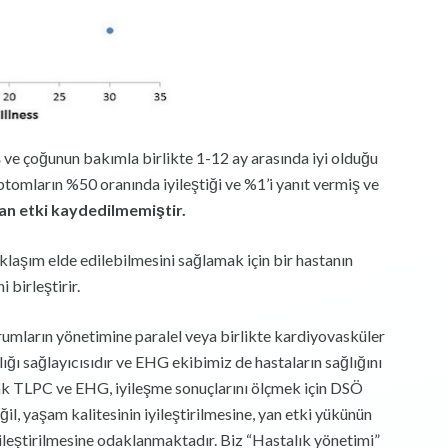
ş ve çoğunun bakımla birlikte 1-12 ay arasında iyi olduğu
ptomların %50 oranında iyileştiği ve %1’i yanıt vermiş ve
an etki kaydedilmemiştir.
aklaşım elde edilebilmesini sağlamak için bir hastanın
 birleştirir.
durumların yönetimine paralel veya birlikte kardiyovasküler
ığı sağlayıcısıdır ve EHG ekibimiz de hastaların sağlığını
rak TLPC ve EHG, iyileşme sonuçlarını ölçmek için DSÖ
il, yaşam kalitesinin iyileştirilmesine, yan etki yükünün
iyileştirilmesine odaklanmaktadır. Biz “Hastalık yönetimi”