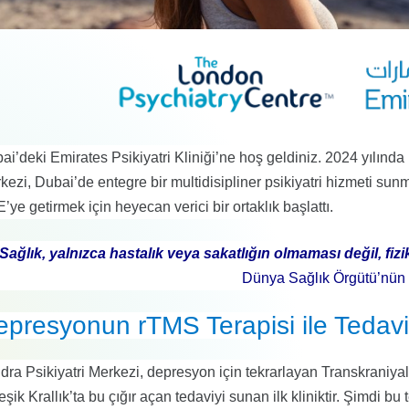
ai’deki Emirates Psikiyatri Kliniği’ne hoş geldiniz. 2024 yılınd
kezi, Dubai’de entegre bir multidisipliner psikiyatri hizmeti sunm
’ye getirmek için heyecan verici bir ortaklık başlattı.
Sağlık, yalnızca hastalık veya sakatlığın olmaması değil, fizik
Dünya Sağlık Örgütü’nün 
epresyonun rTMS Terapisi ile Tedav
dra Psikiyatri Merkezi, depresyon için tekrarlayan Transkraniy
leşik Krallık’ta bu çığır açan tedaviyi sunan ilk kliniktir. Şimdi