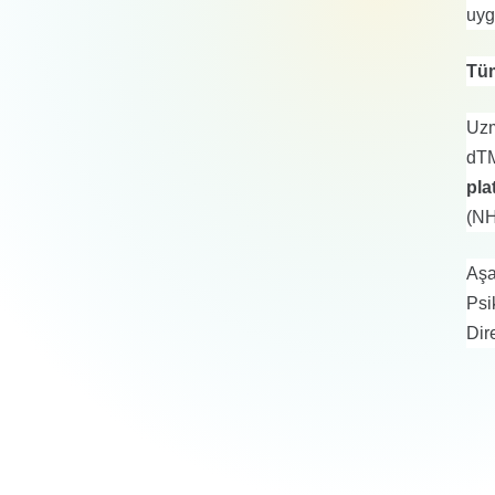
uyg
Tüm
Uzm
dTM
pla
(NH
Aşa
Psi
Dir