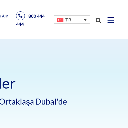
800 444
 Alın
☰
TR
444
ler
e Ortaklaşa Dubai'de