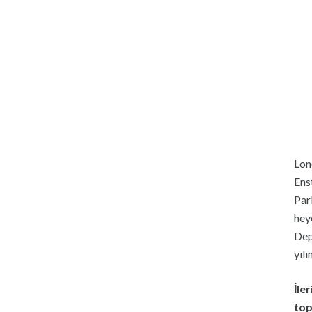
Lon
Ens
Par
heye
Dep
yıl
İle
top