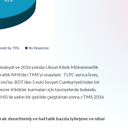
l öndeydi ve 2016 yılında Ulusal Klinik Mükemmellik
Krallık NHS’de rTMS’yi onayladı. TLPC ayrıca İsveç
visi’ne, BDT’den 5 eski Sovyet Cumhuriyeti’nden bir
enzer klinikler kurmaları için tavsiyelerde bulundu.
HS) ile yakın bir şekilde çalıştıktan sonra, rTMS 2016
arak denetlemiş ve haftalık bazda iyileşme ve nihai