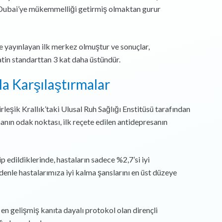
nde Dubai’ye mükemmelliği getirmiş olmaktan gurur
de yayınlayan ilk merkez olmuştur ve sonuçlar,
tin standarttan 3 kat daha üstündür.
a Karşılaştırmalar
rleşik Krallık’taki Ulusal Ruh Sağlığı Enstitüsü tarafından
anın odak noktası, ilk reçete edilen antidepresanın
edildiklerinde, hastaların sadece %2,7’si iyi
edenle hastalarımıza iyi kalma şanslarını en üst düzeye
en gelişmiş kanıta dayalı protokol olan dirençli