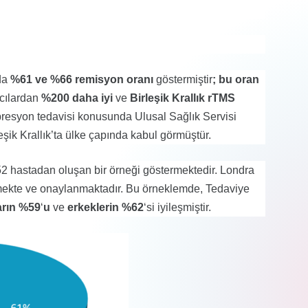
ada
%61 ve %66 remisyon oranı
göstermiştir
; bu oran
ıcılardan
%200 daha iyi
ve
Birleşik Krallık rTMS
depresyon tedavisi konusunda Ulusal Sağlık Servisi
eşik Krallık’ta ülke çapında kabul görmüştür.
2 hastadan oluşan bir örneği göstermektedir. Londra
nmekte ve onaylanmaktadır. Bu örneklemde, Tedaviye
arın %59
‘
u
ve
erkeklerin %62
‘si iyileşmiştir.