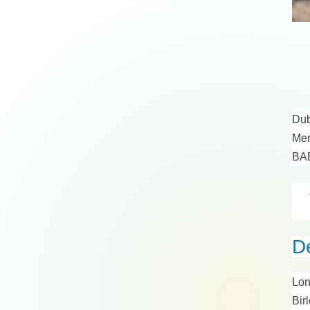
Dub
Mer
BAE
D
Lon
Bir