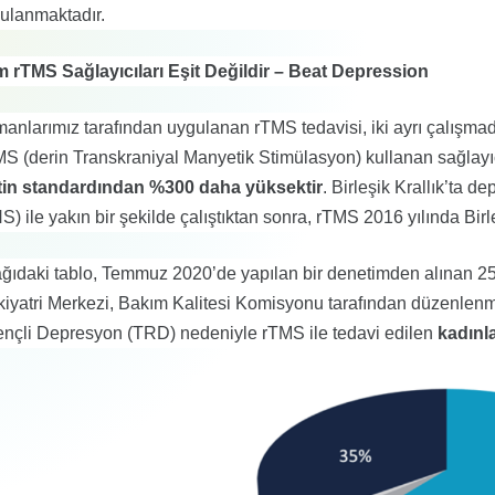
ulanmaktadır.
 rTMS Sağlayıcıları Eşit Değildir – Beat Depression
anlarımız tarafından uygulanan rTMS tedavisi, iki ayrı çalışm
S (derin Transkraniyal Manyetik Stimülasyon) kullanan sağlay
tin standardından %300 daha yüksektir
. Birleşik Krallık’ta 
S) ile yakın bir şekilde çalıştıktan sonra, rTMS 2016 yılında Birl
ğıdaki tablo, Temmuz 2020’de yapılan bir denetimden alınan 25
kiyatri Merkezi, Bakım Kalitesi Komisyonu tarafından düzenle
ençli Depresyon (TRD) nedeniyle rTMS ile tedavi edilen
kadınl