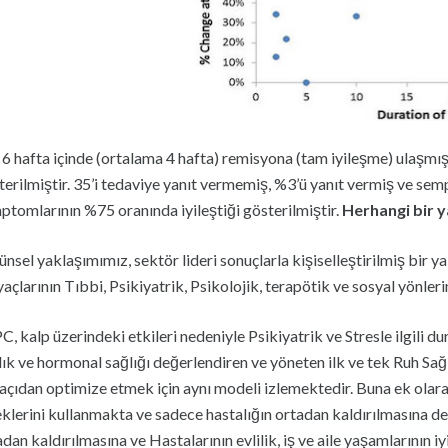
i 6 hafta içinde (ortalama 4 hafta) remisyona (tam iyileşme) ulaşmı
terilmiştir. 35’i tedaviye yanıt vermemiş, %3’ü yanıt vermiş ve sem
ptomlarının %75 oranında iyileştiği gösterilmiştir.
Herhangi bir y
ünsel yaklaşımımız, sektör lideri sonuçlarla kişiselleştirilmiş bir y
yaçlarının Tıbbi, Psikiyatrik, Psikolojik, terapötik ve sosyal yönlerini
C, kalp üzerindeki etkileri nedeniyle Psikiyatrik ve Stresle ilgili 
lık ve hormonal sağlığı değerlendiren ve yöneten ilk ve tek Ruh Sağl
 açıdan optimize etmek için aynı modeli izlemektedir. Buna ek ola
eklerini kullanmakta ve sadece hastalığın ortadan kaldırılmasına değ
adan kaldırılmasına ve Hastalarının evlilik, iş ve aile yaşamlarının 