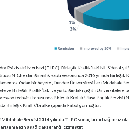
dra Psikiyatri Merkezi (TLPC), Birleşik Krallık’taki NHS’den 4 yı
titüsü NICE’e danışmanlık yaptı ve sonunda 2016 yılında Birleşik 
lamentosu’ndan bir heyete , Dundee Üniversitesi İleri Müdahale Ser
te ve Birleşik Krallık’taki ve yurtdışındaki çeşitli Üniversitelere b
resyon tedavisi konusunda Birleşik Krallık Ulusal Sağlık Servisi (N
ında Birleşik Krallık’ta ülke çapında kabul görmüştür.
ri Müdahale Servisi 2014 yılında TLPC sonuçlarını bağımsız ol
arlanma için aşağıdaki grafiği çizmiştir: