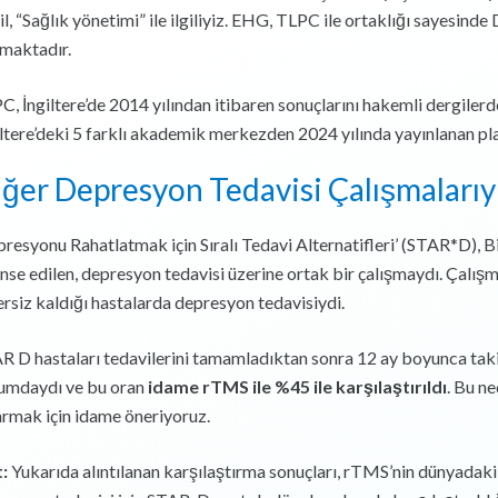
il, “Sağlık yönetimi” ile ilgiliyiz. EHG, TLPC ile ortaklığı sayesi
maktadır.
C, İngiltere’de 2014 yılından itibaren sonuçlarını hakemli dergiler
iltere’deki 5 farklı akademik merkezden 2024 yılında yayınlanan pla
ğer Depresyon Tedavisi Çalışmalarıyl
presyonu Rahatlatmak için Sıralı Tedavi Alternatifleri’ (STAR*D), Bi
anse edilen, depresyon tedavisi üzerine ortak bir çalışmaydı. Çalışm
ersiz kaldığı hastalarda depresyon tedavisiydi.
R D hastaları tedavilerini tamamladıktan sonra 12 ay boyunca takip 
umdaydı ve bu oran
idame rTMS ile %45 ile karşılaştırıldı
. Bu n
armak için idame öneriyoruz.
t:
Yukarıda alıntılanan karşılaştırma sonuçları, rTMS’nin dünyadaki 