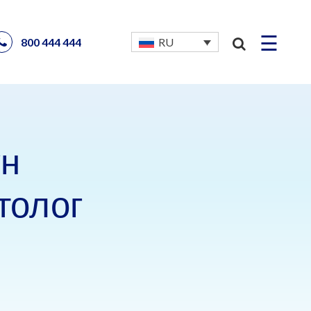
☰
800 444 444
RU
ун
толог