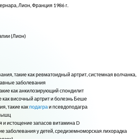
ернара, Лион, Франция 1986 г.
апии (Лион)
ния, такие как ревматоидный артрит, системная волчанка,
тавные заболевания
акие как анкилозирующий спондилит
 как височный артрит и болезнь Беше
я, такие как
подагра
и псевдоподагра
 мышц
ия и истощение запасов витамина D
е заболевания у детей, средиземноморская лихорадка
вязок)