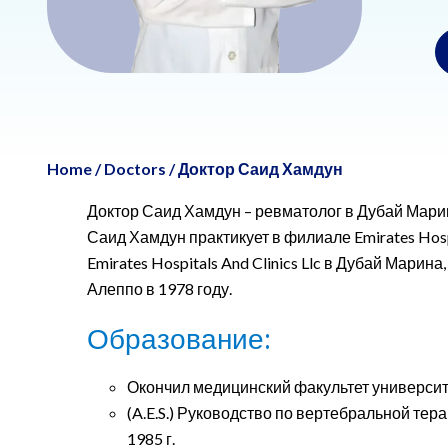
Home
/
Doctors
/
Доктор Саид Хамдун
Доктор Саид Хамдун – ревматолог в Дубай Марина
Саид Хамдун практикует в филиале Emirates Hospi
Emirates Hospitals And Clinics Llc в Дубай Мари
Алеппо в 1978 году.
Образование:
Окончил медицинский факультет университе
(A.E.S.) Руководство по вертебральной те
1985 г.