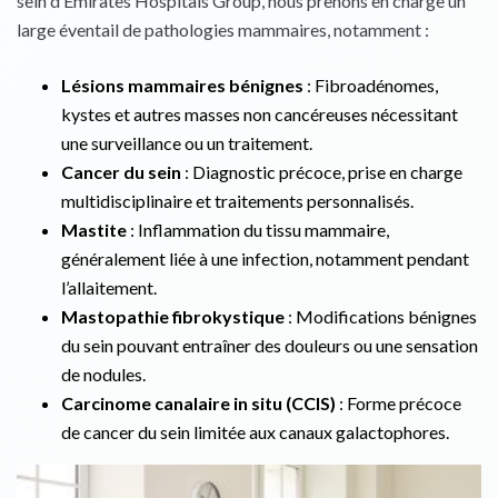
sein d’Emirates Hospitals Group, nous prenons en charge un
large éventail de pathologies mammaires, notamment :
Lésions mammaires bénignes
: Fibroadénomes,
kystes et autres masses non cancéreuses nécessitant
une surveillance ou un traitement.
Cancer du sein
: Diagnostic précoce, prise en charge
multidisciplinaire et traitements personnalisés.
Mastite
: Inflammation du tissu mammaire,
généralement liée à une infection, notamment pendant
l’allaitement.
Mastopathie fibrokystique
: Modifications bénignes
du sein pouvant entraîner des douleurs ou une sensation
de nodules.
Carcinome canalaire in situ (CCIS)
: Forme précoce
de cancer du sein limitée aux canaux galactophores.