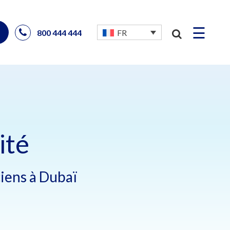
☰
800 444 444
FR
ité
ciens à Dubaï