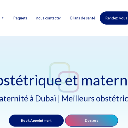
Paquets
nous contacter
Bilans de santé
Rendez-vous
stétrique et matern
ternité à Dubaï | Meilleurs obstétri
Book Appointment
Doctors