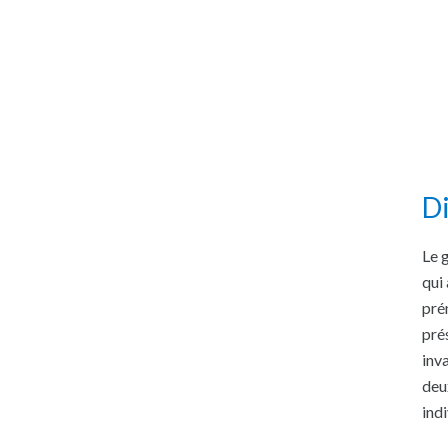
Di
Le 
qui
pré
pré
inv
deu
indi