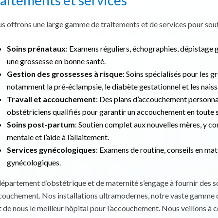
aitements et services
s offrons une large gamme de traitements et de services pour soute
Soins prénataux
: Examens réguliers, échographies, dépistage gé
une grossesse en bonne santé.
Gestion des grossesses à risque
: Soins spécialisés pour les 
notamment la pré-éclampsie, le diabète gestationnel et les naiss
Travail et accouchement
: Des plans d’accouchement personnali
obstétriciens qualifiés pour garantir un accouchement en toute s
Soins post-partum
: Soutien complet aux nouvelles mères, y co
mentale et l’aide à l’allaitement.
Services gynécologiques
: Examens de routine, conseils en mati
gynécologiques.
département d’obstétrique et de maternité s’engage à fournir des so
ccouchement. Nos installations ultramodernes, notre vaste gamme 
t de nous le meilleur hôpital pour l’accouchement. Nous veillons à c