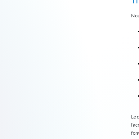
Tr
Nou
Le 
l’a
fon