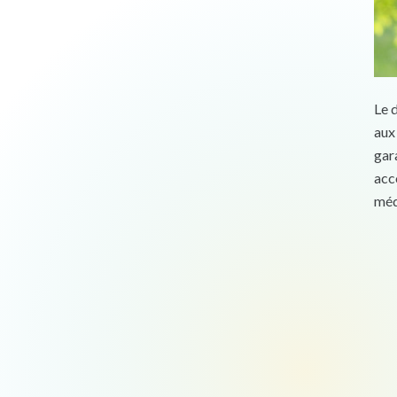
Le 
aux
gar
acco
méd