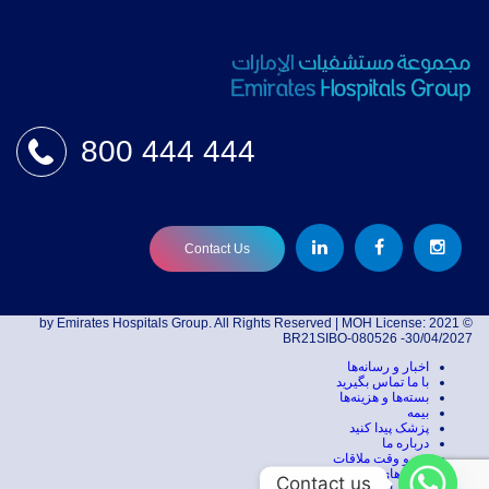
800 444 444
Contact Us
© 2021 by Emirates Hospitals Group. All Rights Reserved | MOH License:
BR21SIBO-080526 -30/04/2027
اخبار و رسانه‌ها
با ما تماس بگیرید
بسته‌ها و هزینه‌ها
بیمه
پزشک پیدا کنید
درباره ما
رزرو وقت ملاقات
رشته‌های تخصصی پزشکی
Contact us
صفحه اصلی