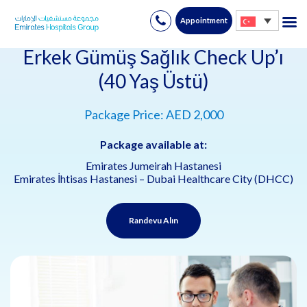
Appointment
Skip
to
Erkek Gümüş Sağlık Check Up’ı
content
(40 Yaş Üstü)
Package Price: AED 2,000
Package available at:
Emirates Jumeirah Hastanesi
Emirates İhtisas Hastanesi – Dubai Healthcare City (DHCC)
Randevu Alın