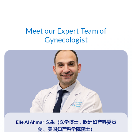
Dr Siham Bouazza is a German National working at Emirates
Meet our Expert Team of
Hospital Jumeirah in Dubai. Dr Siham is a highly experience
Gynecologist
German-Board Certified Obstetrician and Gynecologist in
Dubai, who completed her education from the University of
Goettingen, Germany.
Elie Al Ahmar 医生（医学博士，欧洲妇产科委员
会 、美国妇产科学院院士）