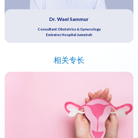
Dr. Wael Sammur
Consultant Obstetrics & Gynecology
Emirates Hospital Jumeirah
相关专长