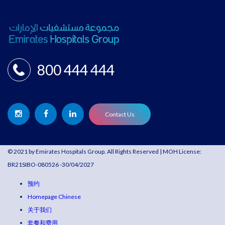
800 444 444
Contact Us
© 2021 by Emirates Hospitals Group. All Rights Reserved | MOH License:
BR21SIBO-080526 -30/04/2027
预约
Homepage Chinese
关于我们
套餐和费用