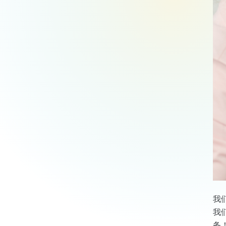
我
我
务