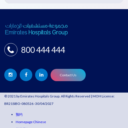
800 444 444
Contact Us
© 2021 by Emirates Hospitals Group. All Rights Reserved | MOH License:
BR21SIBO-080526 -30/04/2027
预约
Homepage Chinese