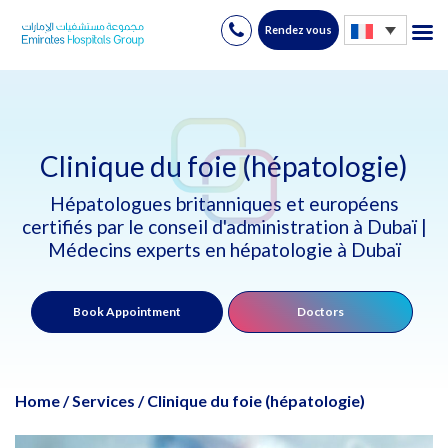
Rendez vous
Skip
to
content
Clinique du foie (hépatologie)
Hépatologues britanniques et européens
certifiés par le conseil d'administration à Dubaï |
Médecins experts en hépatologie à Dubaï
Book Appointment
Doctors
Home
/
Services
/
Clinique du foie (hépatologie)